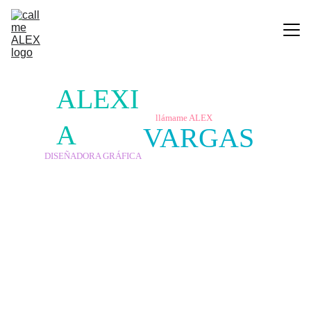
Home
ALEXI
Portfolio
llámame ALEX
A
About me
VARGAS
Contacto
DISEÑADORA GRÁFICA